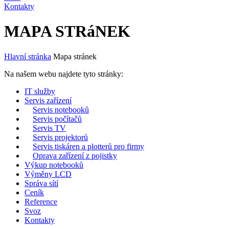
Kontakty
MAPA STRáNEK
Hlavní stránka
Mapa stránek
Na našem webu najdete tyto stránky:
IT služby
Servis zařízení
Servis notebooků
Servis počítačů
Servis TV
Servis projektorů
Servis tiskáren a plotterů pro firmy
Oprava zařízení z pojistky
Výkup notebooků
Výměny LCD
Správa sítí
Ceník
Reference
Svoz
Kontakty